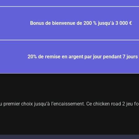
Bonus de bienvenue de 200 % jusqu’à 3 000 €
20% de remise en argent par jour pendant 7 jours
du premier choix jusqu’à l’encaissement. Ce chicken road 2 jeu 