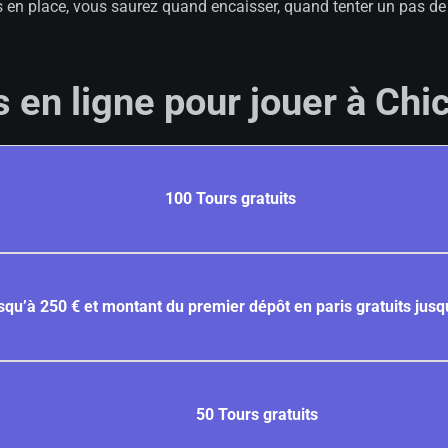
 en place, vous saurez quand encaisser, quand tenter un pas de p
s en ligne pour jouer à Ch
100 Tours gratuits
squ’à 250 € et montant du premier dépôt en paris gratuits jusq
50 Tours gratuits