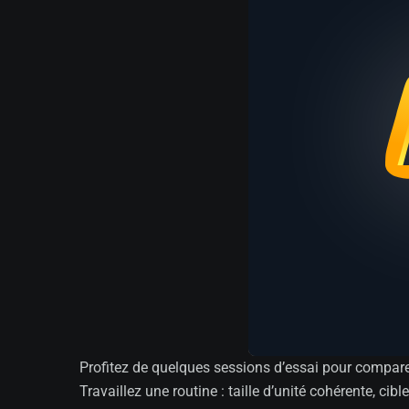
Profitez de quelques sessions d’essai pour comparer
Travaillez une routine : taille d’unité cohérente, cib