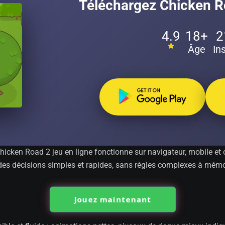
Téléchargez Chicken R
4.9
18+
2
Âge
Ins
icken Road 2 jeu en ligne fonctionne sur navigateur, mobile et ord
des décisions simples et rapides, sans règles complexes à mémo
Jouez maintenant