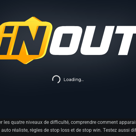
 les quatre niveaux de difficulté, comprendre comment apparaiss
le auto réaliste, règles de stop loss et de stop win. Testez aussi di