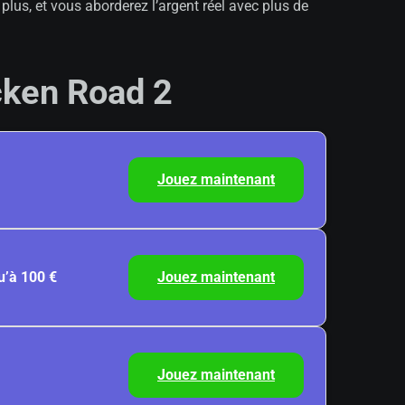
lus, et vous aborderez l’argent réel avec plus de
icken Road 2
Jouez maintenant
u’à 100 €
Jouez maintenant
Jouez maintenant