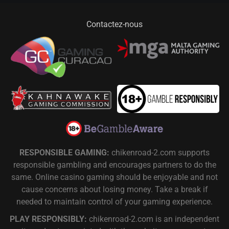
Contactez-nous
RESPONSIBLE GAMING:
chikenroad-2.com supports
responsible gambling and encourages partners to do the
same. Online casino gaming should be enjoyable and not
cause concerns about losing money. Take a break if
needed to maintain control of your gaming experience.
PLAY RESPONSIBLY:
chikenroad-2.com is an independent