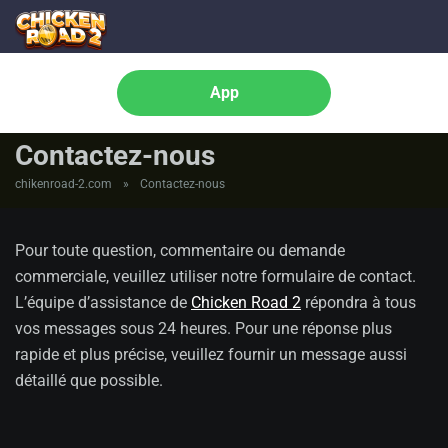
App
Contactez-nous
chikenroad-2.com
»
Contactez-nous
Pour toute question, commentaire ou demande
commerciale, veuillez utiliser notre formulaire de contact.
L’équipe d’assistance de
Chicken Road 2
répondra à tous
vos messages sous 24 heures. Pour une réponse plus
rapide et plus précise, veuillez fournir un message aussi
détaillé que possible.