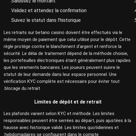
Saisissez le montant.
Validez et attendez la confirmation.
Suivez le statut dans l’historique.
Les retraits sur betano casino doivent être effectués via le
même moyen de paiement que celui utilisé pour le dépôt. Cette
règle protège contre le blanchiment d’argent et renforce la
sécurité. Le délai de traitement dépend de la méthode choisie,
les portefeuilles électroniques étant généralement plus rapides
que les virements bancaires. Les joueurs peuvent suivre le
statut de leur demande dans leur espace personnel. Une
vérification KYC complète est nécessaire pour éviter tout
blocage du retrait.
Limites de dépôt et de retrait
Les plafonds varient selon KYC et méthode. Les limites
responsables peuvent être serrées au départ, puis ajustées à la
hausse avec historique validé. Les limites quotidiennes et
hebdomadaires se configurent dans le compte.