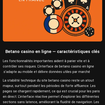
Betano casino en ligne — caractéristiques clés
Les fonctionnalités importantes aident à parier vite et à
contrôler ses risques. L’interface de betano casino en ligne
s’adapte au mobile et délivre données utiles par marché.
La stabilité technique du site betano casino reste un atout
majeur, surtout pendant les périodes de forte affluence. Les
pages se chargent rapidement, ce qui est crucial pour les paris
en direct. L’interface réactive permet d’explorer les différentes
sections sans latence, améliorant la fluidité de navigation. Les