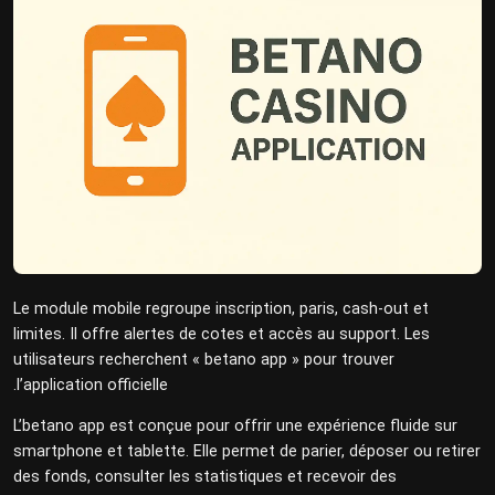
Le module mobile regroupe inscription, paris, cash‑out et
limites. Il offre alertes de cotes et accès au support. Les
utilisateurs recherchent « betano app » pour trouver
l’application officielle.
L’betano app est conçue pour offrir une expérience fluide sur
smartphone et tablette. Elle permet de parier, déposer ou retirer
des fonds, consulter les statistiques et recevoir des