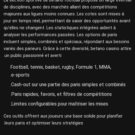
La section sportive de betano football propose un large éventail
de disciplines, avec des marchés allant des compétitions
majeures aux ligues moins connues. Les cotes sont mises à
jour en temps réel, permettant de saisir des opportunités avant
qu’elles ne changent. Les statistiques intégrées aident à
analyser les performances passées. Les options de paris
incluent simples, combinés et spéciaux, répondant aux besoins
variés des parieurs. Grâce à cette diversité, betano casino attire
un public passionné et averti.
Football, tennis, basket, rugby, Formule 1, MMA,
e‑sports.
Cash‑out sur une partie des paris simples et combinés.
Paris rapides, favoris, et filtres de compétitions.
Limites configurables pour maîtriser les mises.
Ces outils offrent aux joueurs une base solide pour planifier
leurs paris et optimiser leurs stratégies.