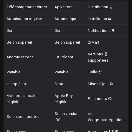
Téléchargement direct
App Store
🛒 Distribution
Autorisation requise
Automatique
🧩 Installation
Oui
Oui
🔔 Notifications
Selon appareil
Selon appareil
🔐 2FA
🧬 Versions
Android récent
iOS récent
supportées
Variable
Variable
📦 Taille
In‑app / site
Store
♻️ Mises à jour
Méthodes locales
Apple Pay
💳 Paiements
éligibles
éligible
Selon version
🧱
Selon constructeur
iOS
Widgets/intégrations
Selon pays
Selon pays
🌍 Accès hors UE