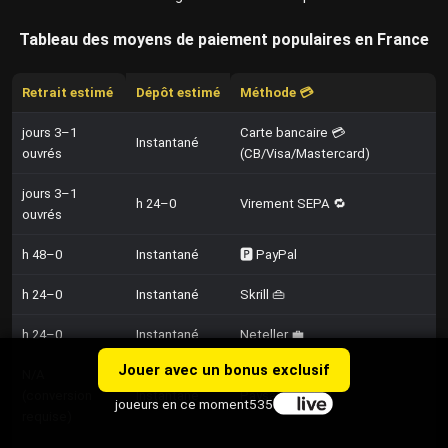
Tableau des moyens de paiement populaires en France
Retrait estimé
Dépôt estimé
💳 Méthode
1–3 jours
💳 Carte bancaire
Instantané
ouvrés
(CB/Visa/Mastercard)
1–3 jours
0–24 h
🔁 Virement SEPA
ouvrés
0–48 h
Instantané
🅿️ PayPal
0–24 h
Instantané
👜 Skrill
0–24 h
Instantané
💼 Neteller
Jouer avec un bonus exclusif
N/A
(conversion
Instantané
🎟️ Paysafecard
joueurs en ce moment
535
requise)