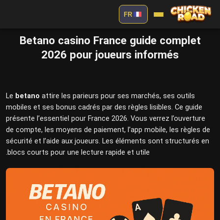
FR
Betano casino France guide complet
2026 pour joueurs informés
Le
betano
attire les parieurs pour ses marchés, ses outils
mobiles et ses bonus cadrés par des règles lisibles. Ce guide
présente l’essentiel pour France 2026. Vous verrez l’ouverture
de compte, les moyens de paiement, l’app mobile, les règles de
sécurité et l’aide aux joueurs. Les éléments sont structurés en
blocs courts pour une lecture rapide et utile.