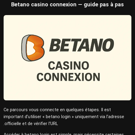
Betano casino connexion — guide pas à pas
Ce parcours vous connecte en quelques étapes. Il est
important d’utiliser « betano login » uniquement via l’adresse
officielle et de vérifier l’URL.
Accéder à betano login est simple, mais nécessite certaines