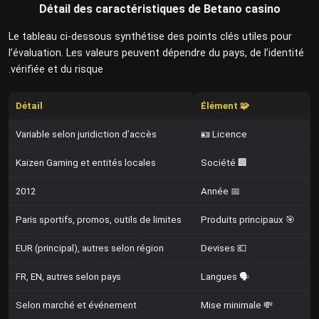
Détail des caractéristiques de Betano casino
Le tableau ci‑dessous synthétise des points clés utiles pour
l’évaluation. Les valeurs peuvent dépendre du pays, de l’identité
vérifiée et du risque.
Détail
🧩 Élément
Variable selon juridiction d’accès
🪪 Licence
Kaizen Gaming et entités locales
🏢 Société
2012
📅 Année
Paris sportifs, promos, outils de limites
🎯 Produits principaux
EUR (principal), autres selon région
💶 Devises
FR, EN, autres selon pays
🗣️ Langues
Selon marché et événement
💸 Mise minimale