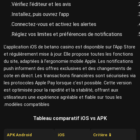
Vérifiez l’éditeur et les avis.
Installez, puis ouvrez l’app.
Connectez‑vous et activez les alertes.
Réglez vos limites et préférences de notifications.
L’application iOS de betano casino est disponible sur l’App Store
et régulièrement mise à jour. Elle propose toutes les fonctions
du site, adaptées à l’ergonomie mobile Apple. Les notifications
push informent des offres exclusives et des changements de
cote en direct. Les transactions financières sont sécurisées via
les protocoles Apple Pay lorsque c’est possible. Cette version
est optimisée pour la rapidité et la stabilité, offrant aux
utilisateurs une expérience agréable et fiable sur tous les
modèles compatibles.
Tableau comparatif iOS vs APK
APK Android
iOS
📱 Critère