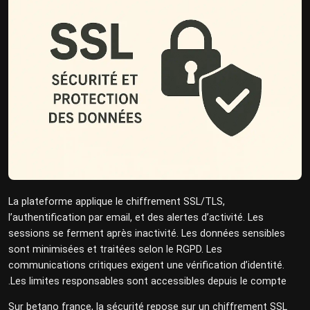
La plateforme applique le chiffrement SSL/TLS,
l’authentification par email, et des alertes d’activité. Les
sessions se ferment après inactivité. Les données sensibles
sont minimisées et traitées selon le RGPD. Les
communications critiques exigent une vérification d’identité.
Les limites responsables sont accessibles depuis le compte.
Sur betano france, la sécurité repose sur un chiffrement SSL