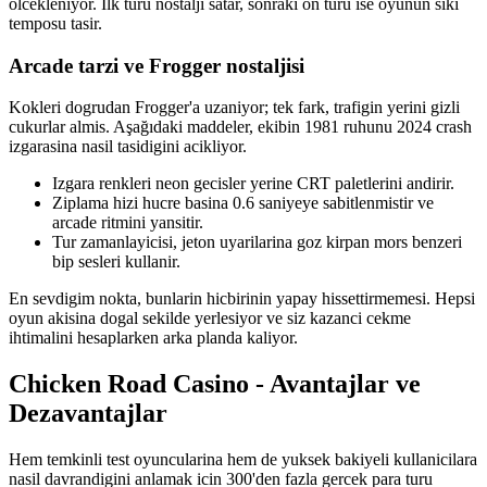
olcekleniyor. Ilk turu nostalji satar, sonraki on turu ise oyunun sikı
temposu tasir.
Arcade tarzi ve Frogger nostaljisi
Kokleri dogrudan Frogger'a uzaniyor; tek fark, trafigin yerini gizli
cukurlar almis. Aşağıdaki maddeler, ekibin 1981 ruhunu 2024 crash
izgarasina nasil tasidigini acikliyor.
Izgara renkleri neon gecisler yerine CRT paletlerini andirir.
Ziplama hizi hucre basina 0.6 saniyeye sabitlenmistir ve
arcade ritmini yansitir.
Tur zamanlayicisi, jeton uyarilarina goz kirpan mors benzeri
bip sesleri kullanir.
En sevdigim nokta, bunlarin hicbirinin yapay hissettirmemesi. Hepsi
oyun akisina dogal sekilde yerlesiyor ve siz kazanci cekme
ihtimalini hesaplarken arka planda kaliyor.
Chicken Road Casino - Avantajlar ve
Dezavantajlar
Hem temkinli test oyuncularina hem de yuksek bakiyeli kullanicilara
nasil davrandigini anlamak icin 300'den fazla gercek para turu