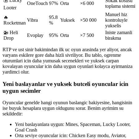
💰 Lucky
Sokak kosusu
OneTouch
97%
Orta
×6 000
toplama sistemi
Looter
Manuel hiz
🔥
95.8
Vibra
Yuksek
×50 000
kontroluyle
Rocketman
%
yukselis
🚁 Heli
Iniste zamanli
Evoplay
95%
Orta
×7 500
Drop
birakma
RTP ve ust sinir bakimindan ilk uc oyun arasinda yer aliyor, ancak
varyans eskilere gore daha hizli sivriliyor. Bu tablo, ogrenme
oturumlari icin daha yumusak secenekleri ve yuksek carpan
kovalayan oyuncular icin daha uygun oyunlari kolayca ayirmaniza
yardimci olur.
Yeni baslayanlar ve yuksek butceli oyuncular icin
uygun secimler
Oyuncular genelde hangi oyunun baslangic bakiyesine, hangisinin
ise buyuk hesaplara uygun oldugunu sorar. Benim ayrimim su
sekildedir:
Yeni baslayanlara uygun: Mines, Spaceman, Lucky Looter,
Goal Crash
Orta seviye oyuncular icin: Chicken Easy modu, Aviator,