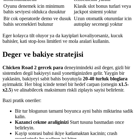
Oyunu denemek icin minimum
Klasik slot bonus turlari veya
bahis seviyesi oldukca dusuktur
jackpot sistemi yoktur
Bir cok operatorde demo ve dusuk
Uzun otomatik oturumlar icin
bahis secenekleri bulunur
autoplay secenegi yoktur
Eger kolayca tilt oluyor ya da kayiplari kovaliyorsaniz, kucuk
bahisler, kati stop-loss limitleri ve mola aralari kullanin.
Deger ve bakiye stratejisi
Chicken Road 2 gercek para
deneyimindeki asil deger, gizli bir
sistemden degil bakiyeyi nasil yonettiginizden gelir. Yaygin bir
yaklasim, bakiyeyi sabit bahis boyutuyla
20-40 turluk bloglara
ayirmaktir. Her blog icinde temel bir hedef carpan (ornegin
x1.5-
x2.5
) ve alinabilecek maksimum riskli ziplayis sayisi belirlenir.
Bazi pratik oneriler:
Bir tur blogunun tamami boyunca ayni bahis miktarina sadik
kalin.
Kazanci cekme araliginizi
Start tusuna basmadan once
belirleyin.
Kayip sonrasi bahsi ikiye katlamaktan kacinin; crash
oyunlarinda bu nadiren iyi biter.