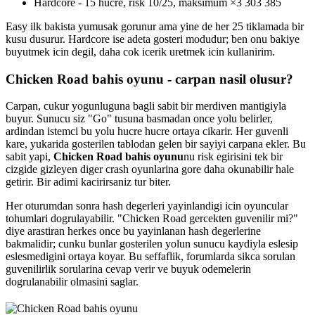
Hardcore - 15 hucre, risk 10/25, maksimum ×3 303 385
Easy ilk bakista yumusak gorunur ama yine de her 25 tiklamada bir
kusu dusurur. Hardcore ise adeta gosteri modudur; ben onu bakiye
buyutmek icin degil, daha cok icerik uretmek icin kullanirim.
Chicken Road bahis oyunu - carpan nasil olusur?
Carpan, cukur yogunluguna bagli sabit bir merdiven mantigiyla
buyur. Sunucu siz "Go" tusuna basmadan once yolu belirler,
ardindan istemci bu yolu hucre hucre ortaya cikarir. Her guvenli
kare, yukarida gosterilen tablodan gelen bir sayiyi carpana ekler. Bu
sabit yapi,
Chicken Road bahis oyunu
nu risk egirisini tek bir
cizgide gizleyen diger crash oyunlarina gore daha okunabilir hale
getirir. Bir adimi kacirirsaniz tur biter.
Her oturumdan sonra hash degerleri yayinlandigi icin oyuncular
tohumlari dogrulayabilir. "Chicken Road gercekten guvenilir mi?"
diye arastiran herkes once bu yayinlanan hash degerlerine
bakmalidir; cunku bunlar gosterilen yolun sunucu kaydiyla eslesip
eslesmedigini ortaya koyar. Bu seffaflik, forumlarda sikca sorulan
guvenilirlik sorularina cevap verir ve buyuk odemelerin
dogrulanabilir olmasini saglar.