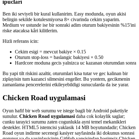
ipuclari
Ben iki seviyeli bir kural kullanirim. Easy modunda, oyun akisi
belirgin sekilde kotulesmiyorsa 8× civarinda cekim yaparim.
Medium ve ustunde ise bir sonraki adim oturum bakiyesinin %15'ini
riske atacaksa kâri kilitlerim.
Hizli referans icin:
Cekim esigi = mevcut bakiye × 0.15
Oturum stop-loss = baslangic bakiyesi × 0.50
Hardcore moduna gecis yalnizca uc kazanan oturumdan sonra
Bu yapi tilt riskini azaltir, oturumlari kisa tutar ve gec kalinan bir
ziplayisin tum kazanci silmesini engeller. Bu yontem, gecikmenin
zamanlama pencerelerini etkileyebildigi sunucularda da ise yarar.
Chicken Road uygulamasi
Oyun hafif bir web surumu ve istege bagli bir Android paketiyle
sunulur.
Chicken Road uygulamasi
daha cok kolaylik saglar;
cunku tarayici surumu zaten cogunlukla ayni temel mekanikleri
destekler. HTML5 istemcisi yaklasik 14 MB boyutundadir; Chicken
Road oyun indirme secenegi kasiyer sayfasinda iki dokunus sonrasi
gorunur ya da yayinlayicinin GitHub yansisindan bagimsiz Chicken