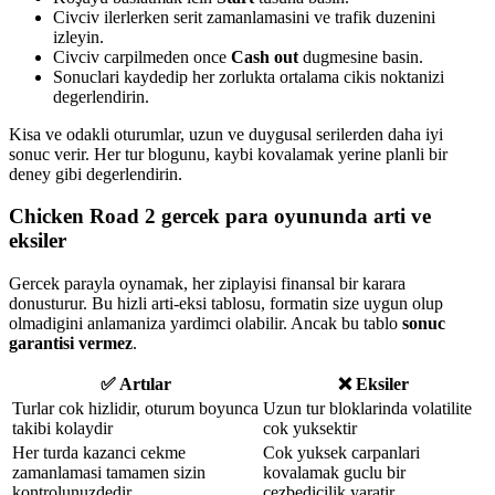
Civciv ilerlerken serit zamanlamasini ve trafik duzenini
izleyin.
Civciv carpilmeden once
Cash out
dugmesine basin.
Sonuclari kaydedip her zorlukta ortalama cikis noktanizi
degerlendirin.
Kisa ve odakli oturumlar, uzun ve duygusal serilerden daha iyi
sonuc verir. Her tur blogunu, kaybi kovalamak yerine planli bir
deney gibi degerlendirin.
Chicken Road 2 gercek para oyununda arti ve
eksiler
Gercek parayla oynamak, her ziplayisi finansal bir karara
donusturur. Bu hizli arti-eksi tablosu, formatin size uygun olup
olmadigini anlamaniza yardimci olabilir. Ancak bu tablo
sonuc
garantisi vermez
.
✅ Artılar
❌ Eksiler
Turlar cok hizlidir, oturum boyunca
Uzun tur bloklarinda volatilite
takibi kolaydir
cok yuksektir
Her turda kazanci cekme
Cok yuksek carpanlari
zamanlamasi tamamen sizin
kovalamak guclu bir
kontrolunuzdedir
cezbedicilik yaratir