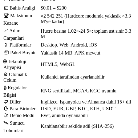
💵 Bahis Araligi
$0.01 – $200
🏆 Maksimum
×2 542 251 (Hardcore modunda yaklasik ×3.3
M'ye kadar)
Kazanc
📈 Adim
Hucre basina 1.02×-24.5×; toplam ust sinir 3.3
M
Carpanlari
📱 Platformlar
Desktop, Web, Android, iOS
📦 Paket Boyutu
Yaklasik 14 MB, APK mevcut
🌐 Teknoloji
HTML5, WebGL
Altyapisi
⚙️ Otomatik
Kullanici tarafindan ayarlanabilir
Cekim
🔒 Regulator
RNG sertifikali, MGA/UKGC uyumlu
Bilgisi
💬 Diller
Ingilizce, Ispanyolca ve Almanca dahil 15+ dil
💱 Para Birimleri
USD, EUR, GBP, BTC, ETH, USDT
🚀 Demo Modu
Evet, aninda oynanabilir
🛰️ Sunucu
Kanitlanabilir sekilde adil (SHA-256)
Tohumlari