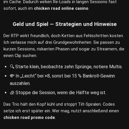
im Cache. Dadurch wirken Re-Loads in langen Sessions fast
sofort, auch im
chicken road online casino
.
Geld und Spiel — Strategien und Hinweise
Der RTP wirkt freundlich, doch Ketten aus Fehlschritten kosten.
Ich verlasse mich auf drei Grundgewohnheiten. Sie passen zu
kurzen Sessions, riskanten Phasen und sogar zu Streamern, die
einen Clip suchen.
🔍 Starte klein, beobachte zehn Sprünge, notiere Multis.
💸 In „Leicht“ bei ×8, sonst bei 15 % Bankroll-Gewinn
auszahlen.
🧊 Stoppe die Session, wenn die Hälfte weg ist.
Das Trio hält den Kopf kühl und stoppt Tilt-Spiralen. Codes
setze ich erst später ein. Wer mag, nutzt anschließend einen
chicken road promo code
.