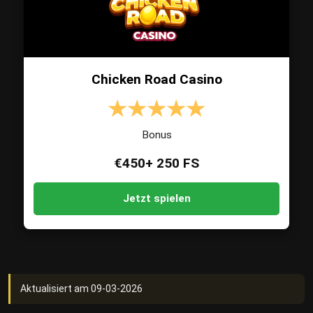
Chicken Road Casino
Bonus
€450+ 250 FS
Jetzt spielen
Aktualisiert am 09-03-2026