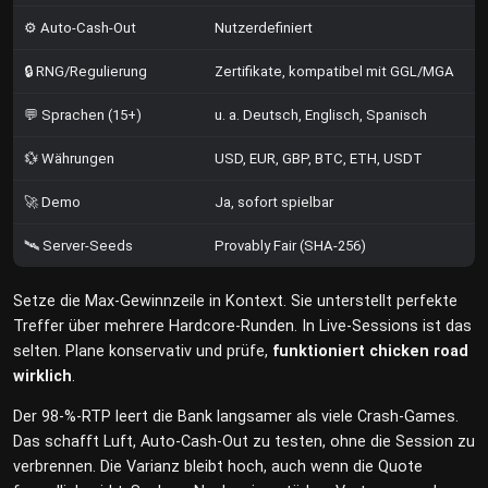
⚙️ Auto-Cash-Out
Nutzerdefiniert
🔒 RNG/Regulierung
Zertifikate, kompatibel mit GGL/MGA
💬 Sprachen (15+)
u. a. Deutsch, Englisch, Spanisch
💱 Währungen
USD, EUR, GBP, BTC, ETH, USDT
🚀 Demo
Ja, sofort spielbar
🛰️ Server-Seeds
Provably Fair (SHA-256)
Setze die Max-Gewinnzeile in Kontext. Sie unterstellt perfekte
Treffer über mehrere Hardcore-Runden. In Live-Sessions ist das
selten. Plane konservativ und prüfe,
funktioniert chicken road
wirklich
.
Der 98-%-RTP leert die Bank langsamer als viele Crash-Games.
Das schafft Luft, Auto-Cash-Out zu testen, ohne die Session zu
verbrennen. Die Varianz bleibt hoch, auch wenn die Quote