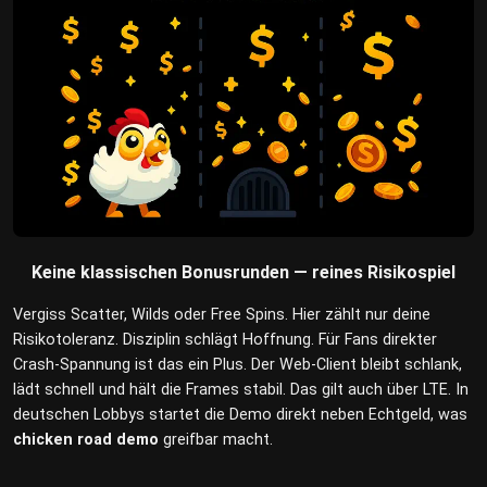
Keine klassischen Bonusrunden — reines Risikospiel
Vergiss Scatter, Wilds oder Free Spins. Hier zählt nur deine
Risikotoleranz. Disziplin schlägt Hoffnung. Für Fans direkter
Crash-Spannung ist das ein Plus. Der Web-Client bleibt schlank,
lädt schnell und hält die Frames stabil. Das gilt auch über LTE. In
deutschen Lobbys startet die Demo direkt neben Echtgeld, was
chicken road demo
greifbar macht.