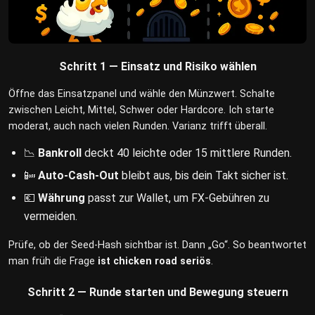
Schritt 1 — Einsatz und Risiko wählen
Öffne das Einsatzpanel und wähle den Münzwert. Schalte
zwischen Leicht, Mittel, Schwer oder Hardcore. Ich starte
moderat, auch nach vielen Runden. Varianz trifft überall.
📉
Bankroll
deckt 40 leichte oder 15 mittlere Runden.
📴
Auto-Cash-Out
bleibt aus, bis dein Takt sicher ist.
💶
Währung
passt zur Wallet, um FX-Gebühren zu
vermeiden.
Prüfe, ob der Seed-Hash sichtbar ist. Dann „Go“. So beantwortet
man früh die Frage
ist chicken road seriös
.
Schritt 2 — Runde starten und Bewegung steuern