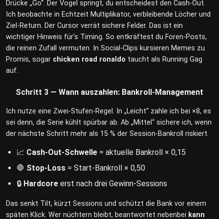
Drücke „Go“. Der Vogel springt, du entscheidest den Cash-Out.
Ich beobachte in Echtzeit Multiplikator, verbleibende Löcher und
Ziel-Return. Der Cursor verrät sichere Felder. Das ist ein
wichtiger Hinweis für’s Timing. So entkräftest du Foren-Posts,
die reinen Zufall vermuten. In Social-Clips kursieren Memes zu
Promis, sogar
chicken road ronaldo
taucht als Running Gag
auf.
Schritt 3 — Wann auszahlen: Bankroll-Management
Ich nutze eine Zwei-Stufen-Regel. In „Leicht“ zahle ich bei ×8, es
sei denn, die Serie kühlt spürbar ab. Ab „Mittel“ sichere ich, wenn
der nächste Schritt mehr als 15 % der Session-Bankroll riskiert.
📈
Cash-Out-Schwelle
= aktuelle Bankroll × 0,15
🛑
Stop-Loss
= Start-Bankroll × 0,50
🔒
Hardcore
erst nach drei Gewinn-Sessions
Das senkt Tilt, kürzt Sessions und schützt die Bank vor einem
späten Klick. Wer nüchtern bleibt, beantwortet nebenbei
kann