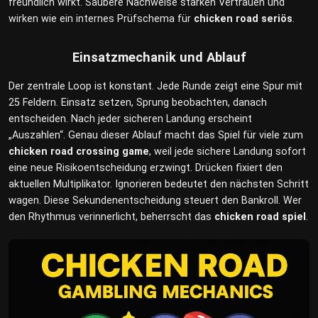
freundlich wirkt. Saubere Nachweise stärken Vertrauen und
wirken wie ein internes Prüfschema für
chicken road seriös
.
Einsatzmechanik und Ablauf
Der zentrale Loop ist konstant. Jede Runde zeigt eine Spur mit
25 Feldern. Einsatz setzen, Sprung beobachten, danach
entscheiden. Nach jeder sicheren Landung erscheint
„Auszahlen“. Genau dieser Ablauf macht das Spiel für viele zum
chicken road crossing game
, weil jede sichere Landung sofort
eine neue Risikoentscheidung erzwingt. Drücken fixiert den
aktuellen Multiplikator. Ignorieren bedeutet den nächsten Schritt
wagen. Diese Sekundenentscheidung steuert den Bankroll. Wer
den Rhythmus verinnerlicht, beherrscht das
chicken road spiel
.