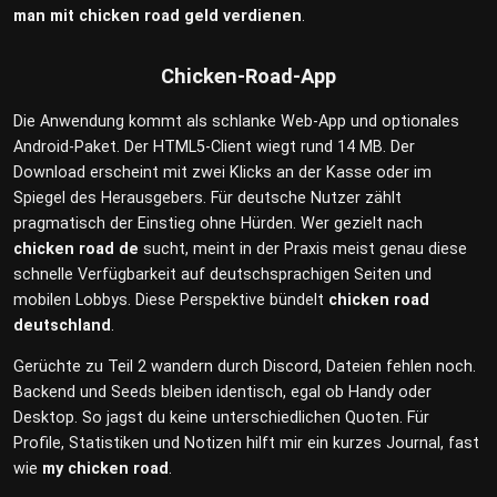
man mit chicken road geld verdienen
.
Chicken-Road-App
Die Anwendung kommt als schlanke Web-App und optionales
Android-Paket. Der HTML5-Client wiegt rund 14 MB. Der
Download erscheint mit zwei Klicks an der Kasse oder im
Spiegel des Herausgebers. Für deutsche Nutzer zählt
pragmatisch der Einstieg ohne Hürden. Wer gezielt nach
chicken road de
sucht, meint in der Praxis meist genau diese
schnelle Verfügbarkeit auf deutschsprachigen Seiten und
mobilen Lobbys. Diese Perspektive bündelt
chicken road
deutschland
.
Gerüchte zu Teil 2 wandern durch Discord, Dateien fehlen noch.
Backend und Seeds bleiben identisch, egal ob Handy oder
Desktop. So jagst du keine unterschiedlichen Quoten. Für
Profile, Statistiken und Notizen hilft mir ein kurzes Journal, fast
wie
my chicken road
.