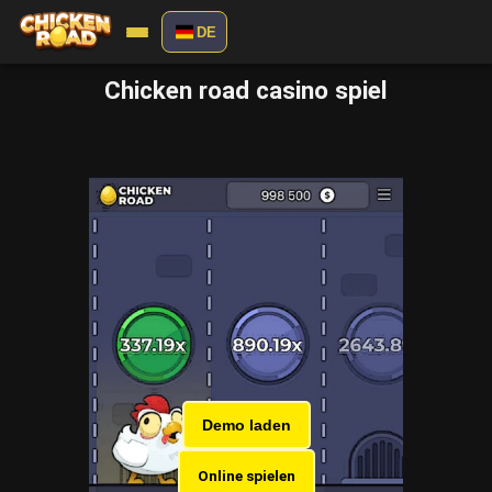
DE
Chicken road casino spiel
Demo laden
Online spielen