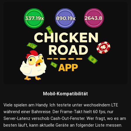
Mobil-Kompatibilität
Viele spielen am Handy. Ich testete unter wechselndem LTE
während einer Bahnreise. Der Frame-Takt hielt 60 fps; nur
Server-Latenz verschob Cash-Out-Fenster. Wer fragt, wo es am
besten läuft, kann aktuelle Geräte an folgender Liste messen.