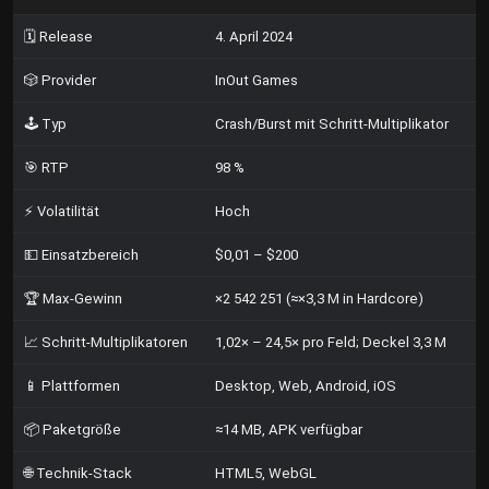
🗓️ Release
4. April 2024
🎲 Provider
InOut Games
🕹️ Typ
Crash/Burst mit Schritt-Multiplikator
🎯 RTP
98 %
⚡ Volatilität
Hoch
💵 Einsatzbereich
$0,01 – $200
🏆 Max-Gewinn
×2 542 251 (≈×3,3 M in Hardcore)
📈 Schritt-Multiplikatoren
1,02× – 24,5× pro Feld; Deckel 3,3 M
📱 Plattformen
Desktop, Web, Android, iOS
📦 Paketgröße
≈14 MB, APK verfügbar
🌐 Technik-Stack
HTML5, WebGL