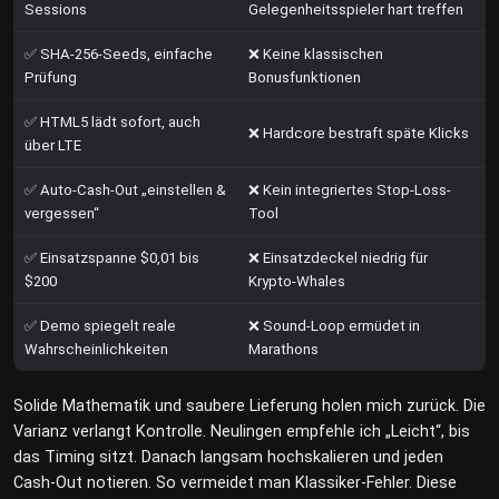
Sessions
Gelegenheitsspieler hart treffen
✅ SHA-256-Seeds, einfache
❌ Keine klassischen
Prüfung
Bonusfunktionen
✅ HTML5 lädt sofort, auch
❌ Hardcore bestraft späte Klicks
über LTE
✅ Auto-Cash-Out „einstellen &
❌ Kein integriertes Stop-Loss-
vergessen“
Tool
✅ Einsatzspanne $0,01 bis
❌ Einsatzdeckel niedrig für
$200
Krypto-Whales
✅ Demo spiegelt reale
❌ Sound-Loop ermüdet in
Wahrscheinlichkeiten
Marathons
Solide Mathematik und saubere Lieferung holen mich zurück. Die
Varianz verlangt Kontrolle. Neulingen empfehle ich „Leicht“, bis
das Timing sitzt. Danach langsam hochskalieren und jeden
Cash-Out notieren. So vermeidet man Klassiker-Fehler. Diese