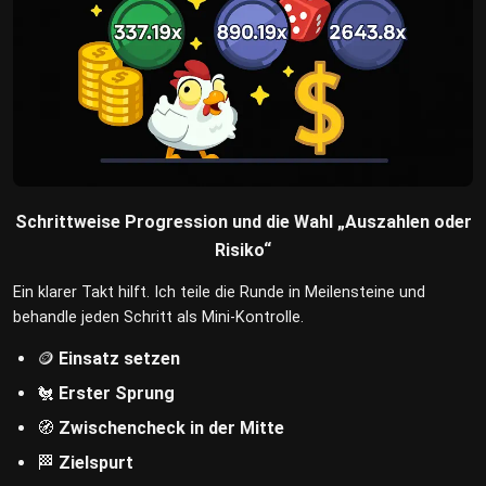
Schrittweise Progression und die Wahl „Auszahlen oder
Risiko“
Ein klarer Takt hilft. Ich teile die Runde in Meilensteine und
behandle jeden Schritt als Mini-Kontrolle.
🪙
Einsatz setzen
🐔
Erster Sprung
🧭
Zwischencheck in der Mitte
🏁
Zielspurt